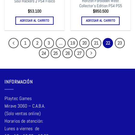
Horizon Forbidden West
Soul Hackers 2 PS4 Físico
Collector’s Edition PS4 PS5
$
53.100
$
850.500
AGREGAR AL CARRITO
AGREGAR AL CARRITO
1
2
3
…
19
20
21
22
23
24
25
26
27
INFORMACIÓN
Playtec Games
Mirave 3060 – C.A.B.A.
(Solo ventas online)
Horarios de atención:
Lunes a viernes de