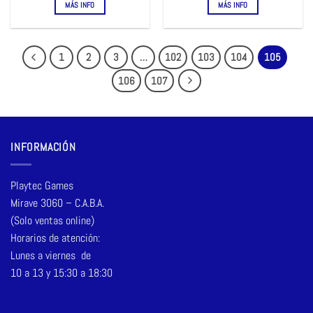
MÁS INFO
MÁS INFO
1
2
3
…
102
103
104
105
106
107
INFORMACIÓN
Playtec Games
Mirave 3060 – C.A.B.A.
(Solo ventas online)
Horarios de atención:
Lunes a viernes de
10 a 13 y 15:30 a 18:30