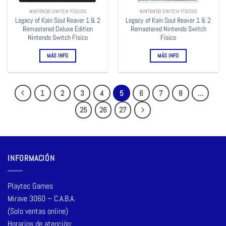
NINTENDO SWITCH FÍSICOS
NINTENDO SWITCH FÍSICOS
Legacy of Kain Soul Reaver 1 & 2
Legacy of Kain Soul Reaver 1 & 2
Remastered Deluxe Edition
Remastered Nintendo Switch
Nintendo Switch Físico
Físico
MÁS INFO
MÁS INFO
1
2
3
4
5
6
7
8
…
25
26
27
INFORMACIÓN
Playtec Games
Mirave 3060 – C.A.B.A.
(Solo ventas online)
Horarios de atención: