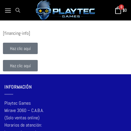
0
$
0
[financing-info]
Haz clic aquí
Haz clic aquí
INFORMACIÓN
Playtec Games
Mirave 3060 – C.A.B.A.
(Solo ventas online)
Horarios de atención: