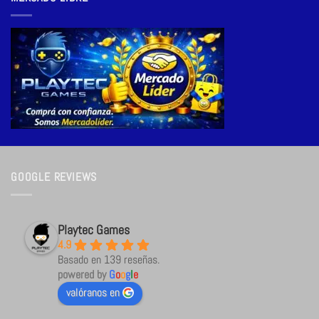
GOOGLE REVIEWS
Playtec Games
4.9
Basado en 139 reseñas.
powered by
G
o
o
g
l
e
valóranos en