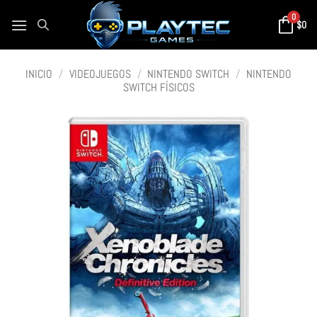
0
$
0
INICIO
/
VIDEOJUEGOS
/
NINTENDO SWITCH
/
NINTENDO
SWITCH FÍSICOS