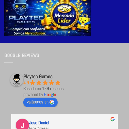
GOOGLE REVIEWS
Playtec Games
4.9
Basado en 139 reseñas.
powered by
G
o
o
g
l
e
valóranos en
Jose Daniel
hace 2 meses