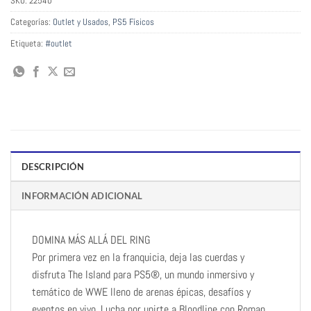
SKU:
22540
Categorías:
Outlet y Usados
,
PS5 Físicos
Etiqueta:
#outlet
DESCRIPCIÓN
INFORMACIÓN ADICIONAL
DOMINA MÁS ALLÁ DEL RING
Por primera vez en la franquicia, deja las cuerdas y
disfruta The Island para PS5®, un mundo inmersivo y
temático de WWE lleno de arenas épicas, desafíos y
eventos en vivo. Lucha por unirte a Bloodline con Roman