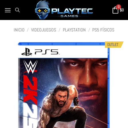
0
$
0
INICIO
/
VIDEOJUEGOS
/
PLAYSTATION
/
PS5 FÍSICOS
OUTLET