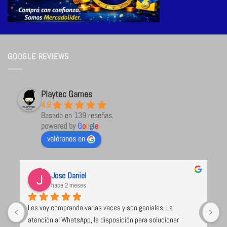
GOOGLE REVIEWS
Playtec Games
4.9
Basado en 139 reseñas.
powered by
G
o
o
g
l
e
valóranos en
Jose Daniel
hace 2 meses
Les voy comprando varias veces y son geniales. La 
U
atención al WhatsApp, la disposición para solucionar 
l