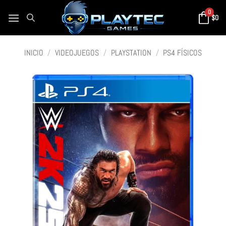
0
$
0
INICIO
/
VIDEOJUEGOS
/
PLAYSTATION
/
PS4 FÍSICOS