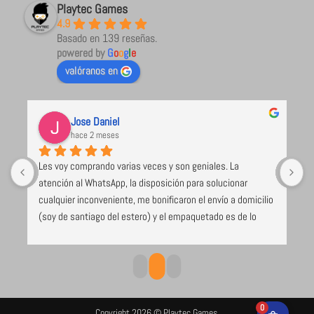
Playtec Games
4.9
Basado en 139 reseñas.
powered by
G
o
o
g
l
e
valóranos en
Jose Daniel
hace 2 meses
Les voy comprando varias veces y son geniales. La 
U
atención al WhatsApp, la disposición para solucionar 
l
cualquier inconveniente, me bonificaron el envío a domicilio 
 
(soy de santiago del estero) y el empaquetado es de lo 
e 
mejor y más seguro que voy recibiendo (caja de cartón 
duro, los juegos envueltos en papel burbuja), despacho el 
mismo día de compra. Excelente todo
0
Copyright 2026 © Playtec Games.