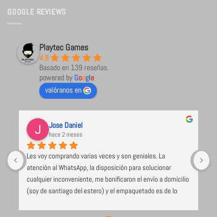
GOOGLE REVIEWS
Playtec Games
4.9
Basado en 139 reseñas.
powered by
G
o
o
g
l
e
valóranos en
Jose Daniel
hace 2 meses
Les voy comprando varias veces y son geniales. La 
U
atención al WhatsApp, la disposición para solucionar 
l
cualquier inconveniente, me bonificaron el envío a domicilio 
 
(soy de santiago del estero) y el empaquetado es de lo 
e 
mejor y más seguro que voy recibiendo (caja de cartón 
duro, los juegos envueltos en papel burbuja), despacho el 