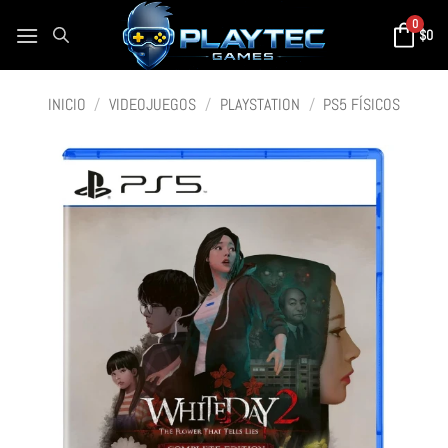
0
$
0
INICIO
/
VIDEOJUEGOS
/
PLAYSTATION
/
PS5 FÍSICOS