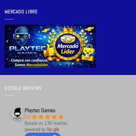
MERCADO LIBRE
GOOGLE REVIEWS
Playtec Games
4.9
Basado en 139 reseñas.
powered by
G
o
o
g
l
e