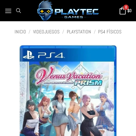
0
$
0
INICIO
/
VIDEOJUEGOS
/
PLAYSTATION
/
PS4 FÍSICOS