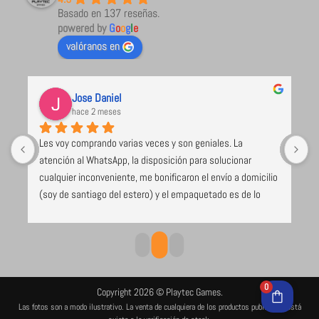
Basado en 137 reseñas.
powered by
G
o
o
g
l
e
valóranos en
Jose Daniel
hace 2 meses
Les voy comprando varias veces y son geniales. La 
U
atención al WhatsApp, la disposición para solucionar 
l
cualquier inconveniente, me bonificaron el envío a domicilio 
 
(soy de santiago del estero) y el empaquetado es de lo 
e 
mejor y más seguro que voy recibiendo (caja de cartón 
duro, los juegos envueltos en papel burbuja), despacho el 
mismo día de compra. Excelente todo
0
Copyright 2026 © Playtec Games.
Las fotos son a modo ilustrativo. La venta de cualquiera de los productos publicados está