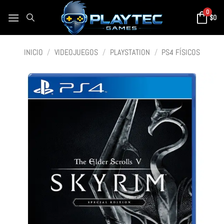
0
$
0
INICIO
/
VIDEOJUEGOS
/
PLAYSTATION
/
PS4 FÍSICOS