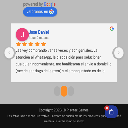
powered by
G
o
o
g
l
e
valóranos en
Jose Daniel
hace 2 meses
Les voy comprando varias veces y son geniales. La 
U
atención al WhatsApp, la disposición para solucionar 
l
cualquier inconveniente, me bonificaron el envío a domicilio 
 
(soy de santiago del estero) y el empaquetado es de lo 
e 
mejor y más seguro que voy recibiendo (caja de cartón 
duro, los juegos envueltos en papel burbuja), despacho el 
mismo día de compra. Excelente todo
0
Copyright 2026 © Playtec Games.
Las fotos son a modo ilustrativo. La venta de cualquiera de los productos publicados está
sujeta a la verificación de stock.