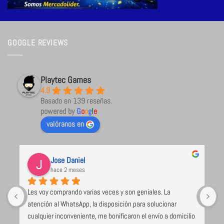
GOOGLE REVIEWS
Playtec Games
4.9
Basado en 139 reseñas.
powered by
G
o
o
g
l
e
valóranos en
Jose Daniel
hace 2 meses
Les voy comprando varias veces y son geniales. La 
U
atención al WhatsApp, la disposición para solucionar 
l
cualquier inconveniente, me bonificaron el envío a domicilio 