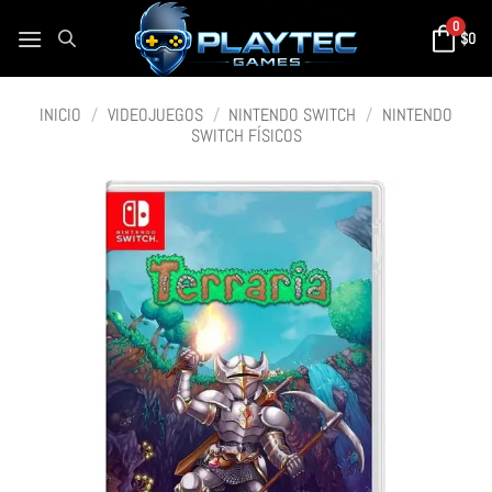
0
$
0
INICIO
/
VIDEOJUEGOS
/
NINTENDO SWITCH
/
NINTENDO
SWITCH FÍSICOS