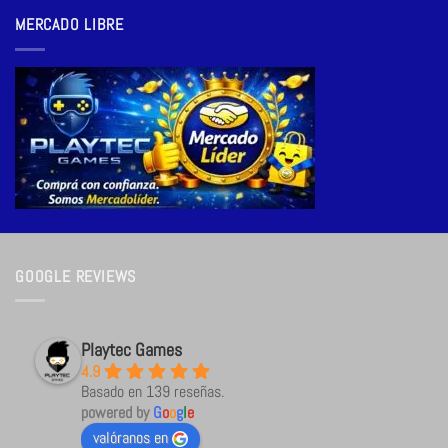
MERCADO LIBRE
GOOGLE REVIEWS
Playtec Games
4.9
Basado en 139 reseñas.
powered by
G
o
o
g
l
e
valóranos en