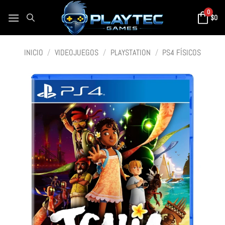
0
$
0
INICIO
/
VIDEOJUEGOS
/
PLAYSTATION
/
PS4 FÍSICOS