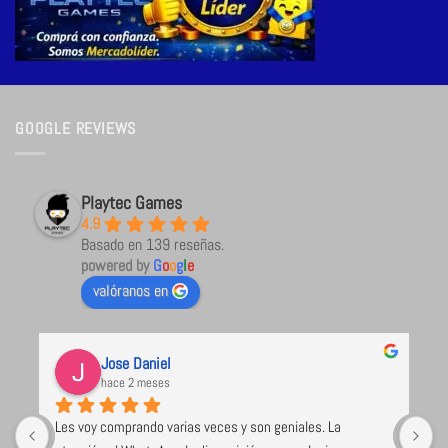
GOOGLE REVIEWS
Playtec Games
4.9
Basado en 139 reseñas.
powered by
G
o
o
g
l
e
valóranos en
Jose Daniel
hace 2 meses
Les voy comprando varias veces y son geniales. La 
U