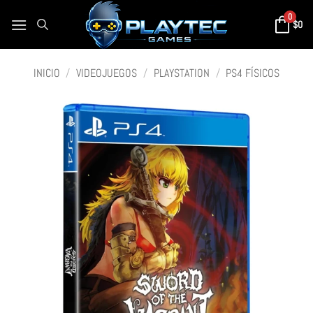
0
$
0
INICIO
/
VIDEOJUEGOS
/
PLAYSTATION
/
PS4 FÍSICOS