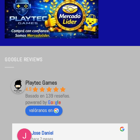
GOOGLE REVIEWS
Playtec Games
4.9
Basado en 139 reseñas.
powered by
G
o
o
g
l
e
valóranos en
Jose Daniel
hace 2 meses