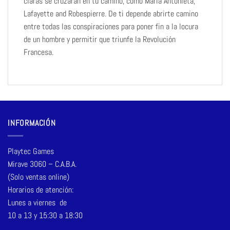
claras se cruzarán en tu camino, como María Antonieta,
Lafayette and Robespierre. De ti depende abrirte camino
entre todas las conspiraciones para poner fin a la locura
de un hombre y permitir que triunfe la Revolución
Francesa.
INFORMACIÓN
Playtec Games
Mirave 3060 – C.A.B.A.
(Solo ventas online)
Horarios de atención:
Lunes a viernes de
10 a 13 y 15:30 a 18:30