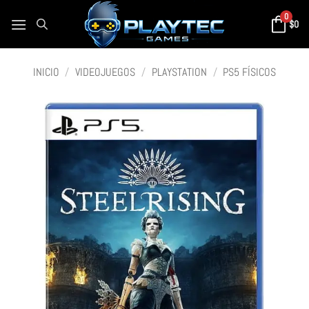
0
$
0
INICIO
/
VIDEOJUEGOS
/
PLAYSTATION
/
PS5 FÍSICOS