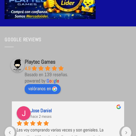
GOOGLE REVIEWS
Playtec Games
4.9
Basado en 139 reseñas.
powered by
G
o
o
g
l
e
valóranos en
Jose Daniel
hace 2 meses
Les voy comprando varias veces y son geniales. La 
U