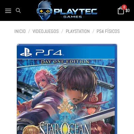
0
$
0
INICIO
/
VIDEOJUEGOS
/
PLAYSTATION
/
PS4 FÍSICOS