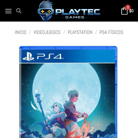
0
$
0
INICIO
/
VIDEOJUEGOS
/
PLAYSTATION
/
PS4 FÍSICOS