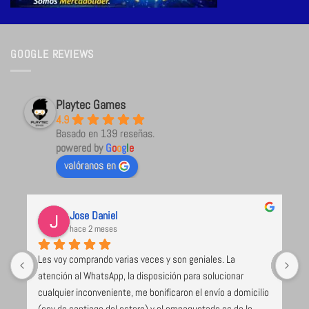
GOOGLE REVIEWS
Playtec Games
4.9
Basado en 139 reseñas.
powered by
G
o
o
g
l
e
valóranos en
Jose Daniel
hace 2 meses
Les voy comprando varias veces y son geniales. La 
U
atención al WhatsApp, la disposición para solucionar 
l
cualquier inconveniente, me bonificaron el envío a domicilio 
 
(soy de santiago del estero) y el empaquetado es de lo 