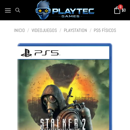
0
$
0
INICIO
/
VIDEOJUEGOS
/
PLAYSTATION
/
PS5 FÍSICOS