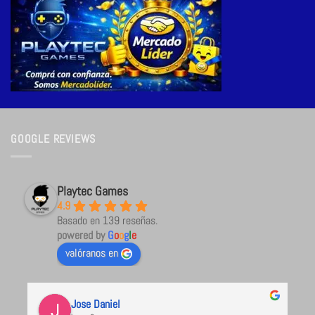
GOOGLE REVIEWS
Playtec Games
4.9
Basado en 139 reseñas.
powered by
G
o
o
g
l
e
valóranos en
Jose Daniel