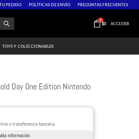
 TU PEDIDO
POLÍTICAS DE ENVÍO
PREGUNTAS FRECUENTES
0
$
0
ACCEDER
TOYS Y COLECCIONABLES
ld Day One Edition Nintendo
tivo o transferencia bancaria
Más información