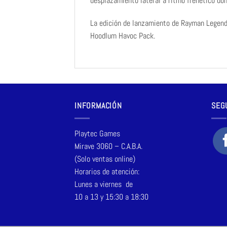
desplazamiento lateral a ritmo frenético don
La edición de lanzamiento de Rayman Legends
Hoodlum Havoc Pack.
INFORMACIÓN
SEG
Playtec Games
Mirave 3060 – C.A.B.A.
(Solo ventas online)
Horarios de atención:
Lunes a viernes de
10 a 13 y 15:30 a 18:30