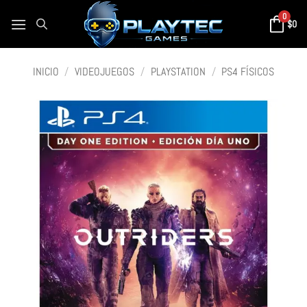
0
$
0
INICIO
/
VIDEOJUEGOS
/
PLAYSTATION
/
PS4 FÍSICOS