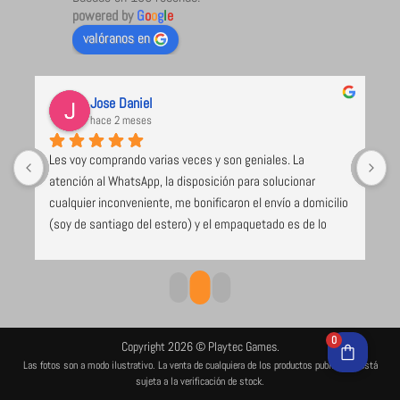
powered by
G
o
o
g
l
e
valóranos en
Jose Daniel
hace 2 meses
Les voy comprando varias veces y son geniales. La 
U
atención al WhatsApp, la disposición para solucionar 
l
cualquier inconveniente, me bonificaron el envío a domicilio 
 
(soy de santiago del estero) y el empaquetado es de lo 
e 
mejor y más seguro que voy recibiendo (caja de cartón 
duro, los juegos envueltos en papel burbuja), despacho el 
mismo día de compra. Excelente todo
0
Copyright 2026 © Playtec Games.
Las fotos son a modo ilustrativo. La venta de cualquiera de los productos publicados está
sujeta a la verificación de stock.