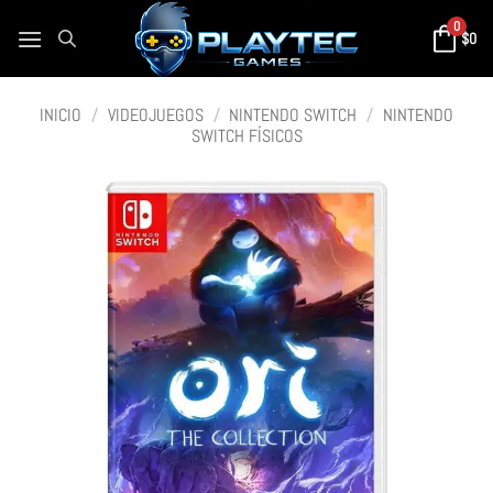
0
$
0
INICIO
/
VIDEOJUEGOS
/
NINTENDO SWITCH
/
NINTENDO
SWITCH FÍSICOS