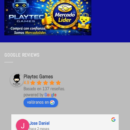
GOOGLE REVIEWS
Playtec Games
4.9
Basado en 137 reseñas.
powered by
G
o
o
g
l
e
valóranos en
Jose Daniel
hace 2 meses