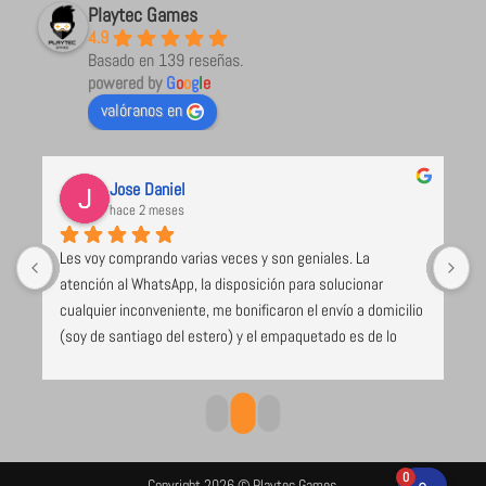
Playtec Games
4.9
Basado en 139 reseñas.
powered by
G
o
o
g
l
e
valóranos en
Jose Daniel
hace 2 meses
Les voy comprando varias veces y son geniales. La 
U
atención al WhatsApp, la disposición para solucionar 
l
cualquier inconveniente, me bonificaron el envío a domicilio 
 
(soy de santiago del estero) y el empaquetado es de lo 
e 
mejor y más seguro que voy recibiendo (caja de cartón 
duro, los juegos envueltos en papel burbuja), despacho el 
mismo día de compra. Excelente todo
0
Copyright 2026 © Playtec Games.