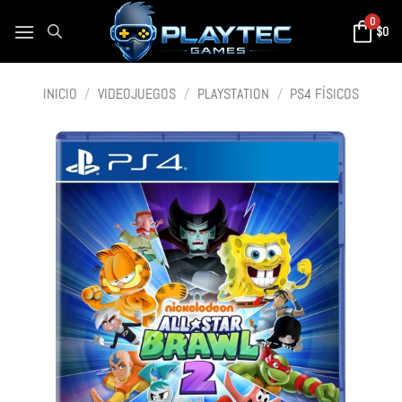
0
$
0
INICIO
/
VIDEOJUEGOS
/
PLAYSTATION
/
PS4 FÍSICOS