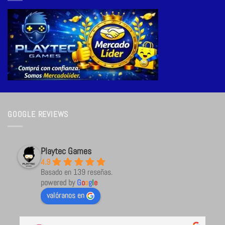
GOOGLE REVIEWS
Playtec Games
4.9
Basado en 139 reseñas.
powered by
G
o
o
g
l
e
valóranos en