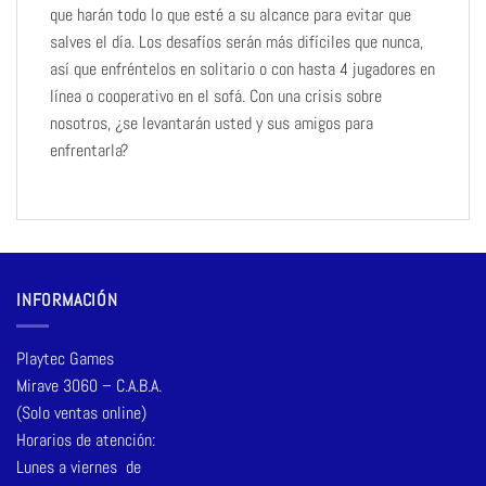
que harán todo lo que esté a su alcance para evitar que
salves el día. Los desafíos serán más difíciles que nunca,
así que enfréntelos en solitario o con hasta 4 jugadores en
línea o cooperativo en el sofá. Con una crisis sobre
nosotros, ¿se levantarán usted y sus amigos para
enfrentarla?
INFORMACIÓN
Playtec Games
Mirave 3060 – C.A.B.A.
(Solo ventas online)
Horarios de atención:
Lunes a viernes de