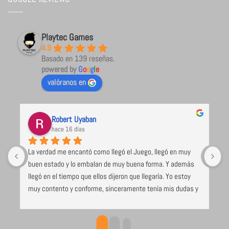
Playtec Games
4.9
Basado en 139 reseñas.
powered by
G
o
o
g
l
e
valóranos en
Robert Uyaban
hace 16 días
La verdad me encantó como llegó el Juego, llegó en muy 
L
buen estado y lo embalan de muy buena forma. Y además 
a
llegó en el tiempo que ellos dijeron que llegaría. Yo estoy 
c
muy contento y conforme, sinceramente tenía mis dudas y 
(
algo de miedo.. Gracias por su buen servicio, esperaré a que 
m
lleguen los otros juegos con ansias.
d
m