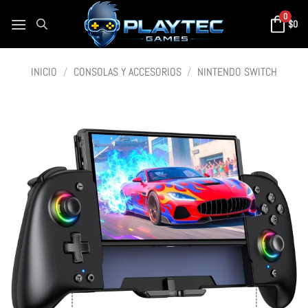
0
$
0
INICIO
/
CONSOLAS Y ACCESORIOS
/
NINTENDO SWITCH