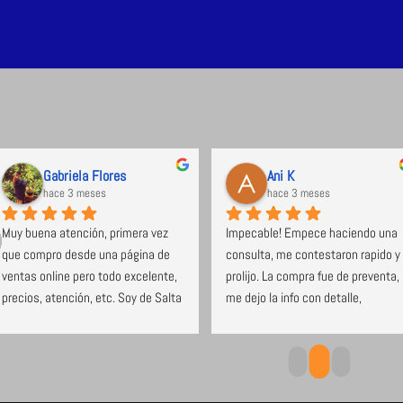
Gabriela Flores
Ani K
hace 3 meses
hace 3 meses
Muy buena atención, primera vez 
Impecable! Empece haciendo una 
que compro desde una página de 
consulta, me contestaron rapido y 
ventas online pero todo excelente, 
prolijo. La compra fue de preventa, 
precios, atención, etc. Soy de Salta 
me dejo la info con detalle, 
y el envío no tardó nada. Super 
cumplieron con los tiempos, 
recomendable.
avisaron cuando pasan a entragar, 
y llego a horario. Estoy muy 
contenta con la compra!