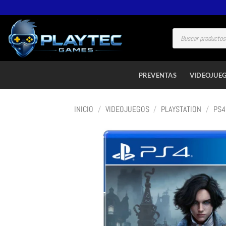
PREVENTAS
VIDEOJUE
INICIO
/
VIDEOJUEGOS
/
PLAYSTATION
/
PS4