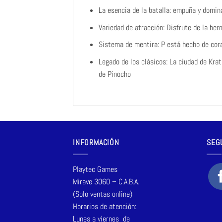
La esencia de la batalla: empuña y domin
Variedad de atracción: Disfrute de la her
Sistema de mentira: P está hecho de cor
Legado de los clásicos: La ciudad de Krat
de Pinocho
INFORMACIÓN
SEG
Playtec Games
Mirave 3060 – C.A.B.A.
(Solo ventas online)
Horarios de atención:
Lunes a viernes de