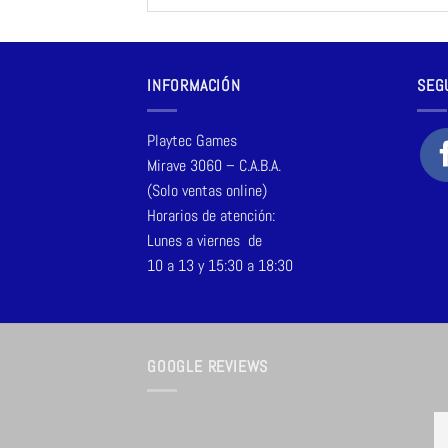
INFORMACIÓN
SEG
Playtec Games
Mirave 3060 – C.A.B.A.
(Solo ventas online)
Horarios de atención:
Lunes a viernes de
10 a 13 y 15:30 a 18:30
GOOGLE REVIEWS
Jose Daniel
Solange Elisabeth Tesoriero