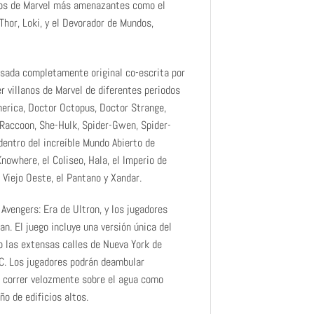
anos de Marvel más amenazantes como el
Thor, Loki, y el Devorador de Mundos,
sada completamente original co-escrita por
r villanos de Marvel de diferentes periodos
erica, Doctor Octopus, Doctor Strange,
 Raccoon, She-Hulk, Spider-Gwen, Spider-
dentro del increíble Mundo Abierto de
nowhere, el Coliseo, Hala, el Imperio de
 Viejo Oeste, el Pantano y Xandar.
Avengers: Era de Ultron, y los jugadores
. El juego incluye una versión única del
o las extensas calles de Nueva York de
D.C. Los jugadores podrán deambular
, correr velozmente sobre el agua como
o de edificios altos.