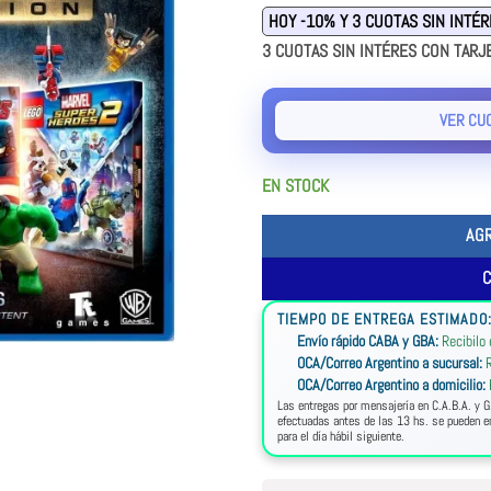
HOY -10% Y 3 CUOTAS SIN INTÉ
3 CUOTAS SIN INTÉRES CON TARJ
VER CU
EN STOCK
AG
TIEMPO DE ENTREGA ESTIMADO
Envío rápido CABA y GBA:
Recibilo
OCA/Correo Argentino a sucursal:
R
OCA/Correo Argentino a domicilio:
Las entregas por mensajería en C.A.B.A. y G
efectuadas antes de las 13 hs. se pueden en
para el día hábil siguiente.