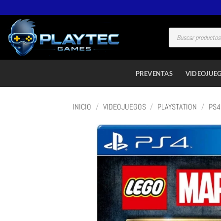
PREVENTAS
VIDEOJUE
INICIO
/
VIDEOJUEGOS
/
PLAYSTATION
/
PS4