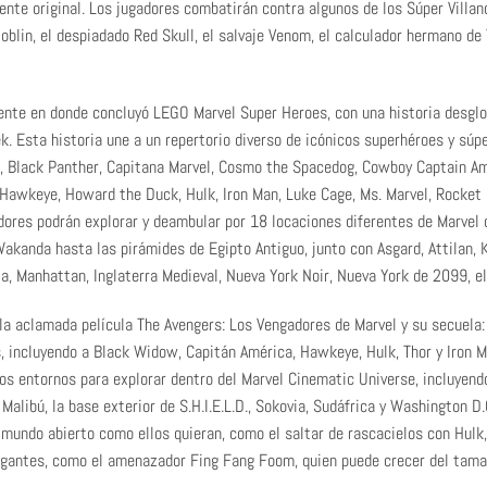
nte original. Los jugadores combatirán contra algunos de los Súper Vill
blin, el despiadado Red Skull, el salvaje Venom, el calculador hermano de 
ente en donde concluyó LEGO Marvel Super Heroes, con una historia desglo
k. Esta historia une a un repertorio diverso de icónicos superhéroes y súpe
n, Black Panther, Capitana Marvel, Cosmo the Spacedog, Cowboy Captain Am
 Hawkeye, Howard the Duck, Hulk, Iron Man, Luke Cage, Ms. Marvel, Rocket
dores podrán explorar y deambular por 18 locaciones diferentes de Marvel 
Wakanda hasta las pirámides de Egipto Antiguo, junto con Asgard, Attilan, K
ia, Manhattan, Inglaterra Medieval, Nueva York Noir, Nueva York de 2099, el
la aclamada película The Avengers: Los Vengadores de Marvel y su secuela: 
incluyendo a Black Widow, Capitán América, Hawkeye, Hulk, Thor y Iron Man
os entornos para explorar dentro del Marvel Cinematic Universe, incluyend
 Malibú, la base exterior de S.H.I.E.L.D., Sokovia, Sudáfrica y Washington 
 mundo abierto como ellos quieran, como el saltar de rascacielos con Hulk
igantes, como el amenazador Fing Fang Foom, quien puede crecer del tamañ