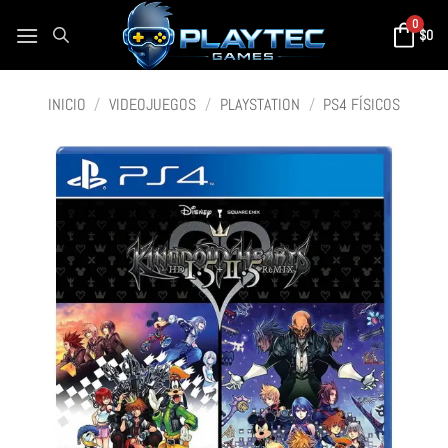
0
$
0
INICIO
/
VIDEOJUEGOS
/
PLAYSTATION
/
PS4 FÍSICOS