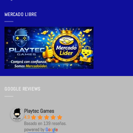
MERCADO LIBRE
GOOGLE REVIEWS
Playtec Games
4.9
Basado en 139 reseñas.
powered by
G
o
o
g
l
e