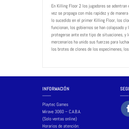
En Killing Floor 2 los jugadores se adentran
vez se propaga con más rapidez y de manera 
lo sucedido en el primer Killing Floor, los c
funcionan, los gobiernos se han colapsado y 
protegerse ante este tipo de situaciones, y 
mercenarios ha unido sus fuerzas para luchar
los brotes de clones de los especímenes, los
INFORMACIÓN
SEG
Playtec Games
Mirave 3060 – C.A.B.A.
(Solo ventas online)
Horarios de atención: