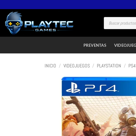
PREVENTAS
VIDEOJUE
INICIO
/
VIDEOJUEGOS
/
PLAYSTATION
/
PS4