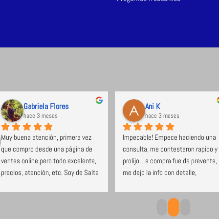
Gabriela Flores
Ani K
hace 3 meses
hace 3 meses
Muy buena atención, primera vez 
Impecable! Empece haciendo una 
que compro desde una página de 
consulta, me contestaron rapido y 
ventas online pero todo excelente, 
prolijo. La compra fue de preventa, 
precios, atención, etc. Soy de Salta 
me dejo la info con detalle, 
y el envío no tardó nada. Super 
cumplieron con los tiempos, 
recomendable.
avisaron cuando pasan a entragar, 
y llego a horario. Estoy muy 