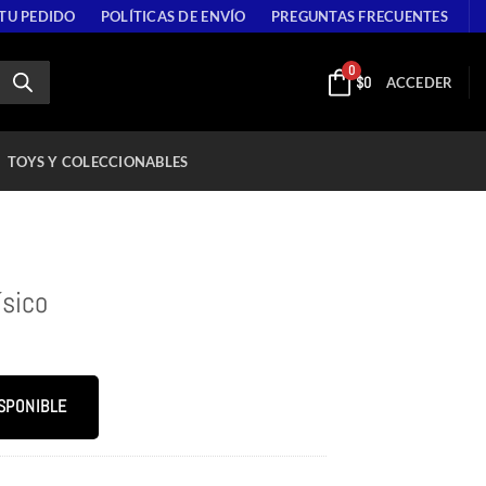
 TU PEDIDO
POLÍTICAS DE ENVÍO
PREGUNTAS FRECUENTES
0
$
0
ACCEDER
TOYS Y COLECCIONABLES
ísico
SPONIBLE