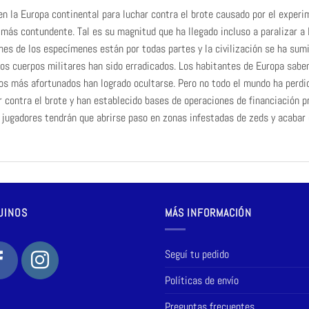
 en la Europa continental para luchar contra el brote causado por el experi
más contundente. Tal es su magnitud que ha llegado incluso a paralizar a
lones de los especímenes están por todas partes y la civilización se ha su
los cuerpos militares han sido erradicados. Los habitantes de Europa sabe
los más afortunados han logrado ocultarse. Pero no todo el mundo ha perdi
 contra el brote y han establecido bases de operaciones de financiación p
 jugadores tendrán que abrirse paso en zonas infestadas de zeds y acabar 
UINOS
MÁS INFORMACIÓN
Seguí tu pedido
Políticas de envío
Preguntas frecuentes