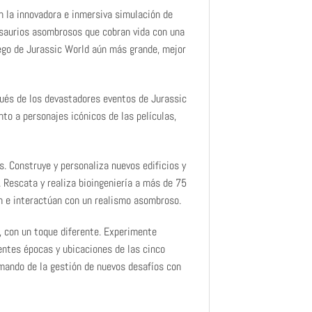
n la innovadora e inmersiva simulación de
osaurios asombrosos que cobran vida con una
uego de Jurassic World aún más grande, mejor
pués de los devastadores eventos de Jurassic
nto a personajes icónicos de las películas,
. Construye y personaliza nuevos edificios y
 Rescata y realiza bioingeniería a más de 75
an e interactúan con un realismo asombroso.
, con un toque diferente. Experimente
entes épocas y ubicaciones de las cinco
 mando de la gestión de nuevos desafíos con