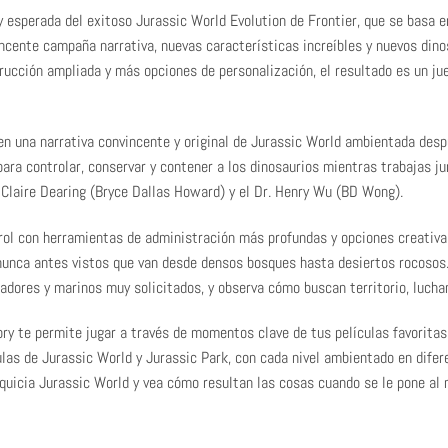
 esperada del exitoso Jurassic World Evolution de Frontier, que se basa e
ncente campaña narrativa, nuevas características increíbles y nuevos din
trucción ampliada y más opciones de personalización, el resultado es un j
 en una narrativa convincente y original de Jurassic World ambientada des
ara controlar, conservar y contener a los dinosaurios mientras trabajas ju
, Claire Dearing (Bryce Dallas Howard) y el Dr. Henry Wu (BD Wong).
rol con herramientas de administración más profundas y opciones creativas
 nunca antes vistos que van desde densos bosques hasta desiertos rocosos.
oladores y marinos muy solicitados, y observa cómo buscan territorio, luch
ry te permite jugar a través de momentos clave de tus películas favoritas
ulas de Jurassic World y Jurassic Park, con cada nivel ambientado en difer
nquicia Jurassic World y vea cómo resultan las cosas cuando se le pone al