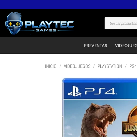
PREVENTAS
VIDEOJUE
INICIO
/
VIDEOJUEGOS
/
PLAYSTATION
/
PS4