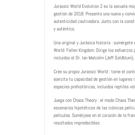
Jurassic World Evolution 2 es la secuela muy
gestión de 2018. Presenta una nueva y convi
autenticidad cautivadora. Junto con la cons
y auténtico.
Una original y Jurásica historia : sumérgete
World: Fallen Kingdom. Dirige los esfuerzos p
incluidos el Dr. Ian Malcolm (Jeff Goldblum)
Cree su propio Jurassic World : tome el cont
ejercita tu capacidad de gestión en lugares
especies prehistóricas, incluidos reptiles v
Juega con Chaos Theory : el modo Chaos Theo
escenarios hipotéticos de las icónicas pelíc
películas. Sumérjase en el corazón de la fra
resultados impredecibles.