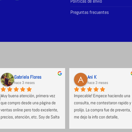
Políticas de envío
Preguntas frecuentes
Gabriela Flores
Ani K
hace 3 meses
hace 3 meses
Muy buena atención, primera vez 
Impecable! Empece haciendo una 
que compro desde una página de 
consulta, me contestaron rapido y 
ventas online pero todo excelente, 
prolijo. La compra fue de preventa, 
precios, atención, etc. Soy de Salta 
me dejo la info con detalle, 
y el envío no tardó nada. Super 
cumplieron con los tiempos, 
recomendable.
avisaron cuando pasan a entragar, 