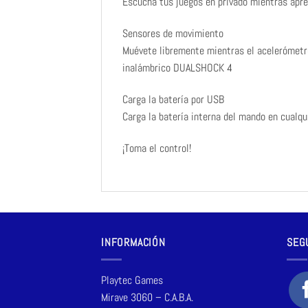
Escucha tus juegos en privado mientras apre
Sensores de movimiento
Muévete libremente mientras el acelerómetro 
inalámbrico DUALSHOCK 4
Carga la batería por USB
Carga la batería interna del mando en cualqu
¡Toma el control!
INFORMACIÓN
SEG
Playtec Games
Mirave 3060 – C.A.B.A.