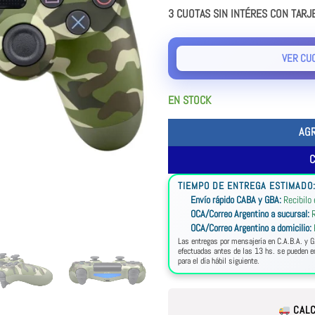
3 CUOTAS SIN INTÉRES CON TARJ
VER CU
EN STOCK
AG
TIEMPO DE ENTREGA ESTIMADO
Envío rápido CABA y GBA:
Recibilo
OCA/Correo Argentino a sucursal:
R
OCA/Correo Argentino a domicilio:
Las entregas por mensajería en C.A.B.A. y G
efectuadas antes de las 13 hs. se pueden en
para el día hábil siguiente.
CALC