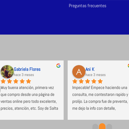
Preguntas frecuentes
Gabriela Flores
Ani K
hace 3 meses
hace 3 meses
Muy buena atención, primera vez 
Impecable! Empece haciendo una 
que compro desde una página de 
consulta, me contestaron rapido y 
ventas online pero todo excelente, 
prolijo. La compra fue de preventa, 
precios, atención, etc. Soy de Salta 
me dejo la info con detalle, 
y el envío no tardó nada. Super 
cumplieron con los tiempos, 
recomendable.
avisaron cuando pasan a entragar, 
y llego a horario. Estoy muy 