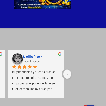
Marilin Rueda
hace 3 meses
hace 3 meses
Muy confiables y buenos precios, 
Excelente tienda de videoj
me mandaron el juego muy bien 
se destaca la calidad y ate
empaquetado, por ende llego en 
Con stock de productos of
buen estado, me avisaron por 
en su página y los que pue
WhatsApp cuando se dejó el 
conseguir por su gestión. 
paquete en el correo y la 
tiempo y forma sea donde 
información correspondiente. Muy 
encuentres. Muy recomen