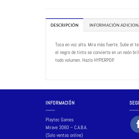
DESCRIPCIÓN
INFORMACIÓN ADICION
Toca en voz alta. Mira más fuerte. Sube el 
el negro de tinta se convierte en un neón bri
todo volumen. Hazlo HYPERPOP.
INFORMACIÓN
SEG
Playtec Games
Mirave 3060 – C.A.B.A.
(Solo ventas online)