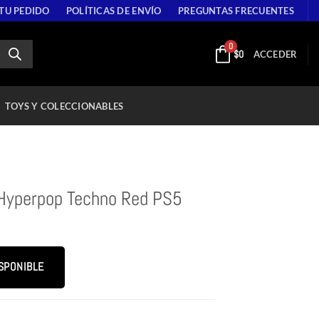
 TU PEDIDO
POLÍTICAS DE ENVÍO
PREGUNTAS FRECUENTES
0
$
0
ACCEDER
TOYS Y COLECCIONABLES
 Hyperpop Techno Red PS5
SPONIBLE