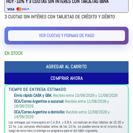
HOY -10% Y 3 CUOTAS SIN INTÉRES CON TARJETAS BBVA
3 CUOTAS SIN INTÉRES CON TARJETAS DE CRÉDITO Y DÉBITO
VER CUOTAS Y FORMAS DE PAGO
EN STOCK
AGREGAR AL CARRITO
COMPRAR AHORA
TIEMPO DE ENTREGA ESTIMADO:
Envío rápido CABA y GBA:
Recibilo entre 10/08/2026 y 11/08/2026
OCA/Correo Argentino a sucursal:
Recibilo entre 11/08/2026 y
18/08/2026
OCA/Correo Argentino a domicilio:
Recibilo entre 12/08/2026 y
19/08/2026
Las entregas por mensajería en C.A.B.A. y G.B.A. se realizan en días hábiles de 15.30 a
22 hs. Las compras efectuadas antes de las 13 hs. se pueden enviar en el mismo día,
luego de esta hora la entrega se programa para el día hábil siguiente.