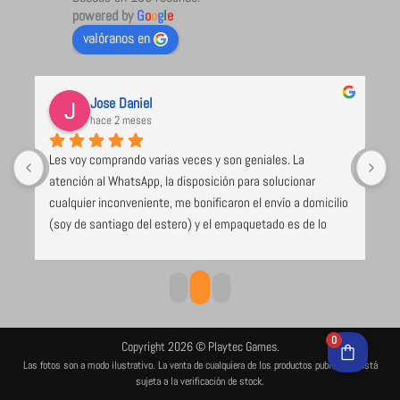
powered by
G
o
o
g
l
e
valóranos en
Jose Daniel
hace 2 meses
Les voy comprando varias veces y son geniales. La 
U
atención al WhatsApp, la disposición para solucionar 
l
cualquier inconveniente, me bonificaron el envío a domicilio 
 
(soy de santiago del estero) y el empaquetado es de lo 
e 
mejor y más seguro que voy recibiendo (caja de cartón 
duro, los juegos envueltos en papel burbuja), despacho el 
mismo día de compra. Excelente todo
0
Copyright 2026 © Playtec Games.
Las fotos son a modo ilustrativo. La venta de cualquiera de los productos publicados está
sujeta a la verificación de stock.