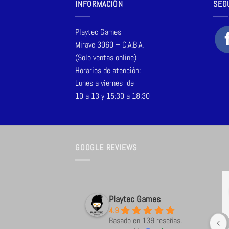
INFORMACIÓN
SEG
Playtec Games
Mirave 3060 – C.A.B.A.
(Solo ventas online)
Horarios de atención:
Lunes a viernes de
10 a 13 y 15:30 a 18:30
GOOGLE REVIEWS
Jose Daniel
Solange Elisabeth Tesoriero
hace 2 meses
hace 2 meses
Playtec Games
4.9
comprando varias veces y 
Uno de los mejores lugares tanto 
Basado en 139 reseñas.