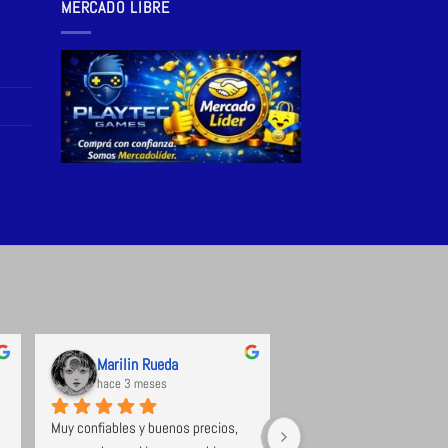
MERCADO LIBRE
Marilin Rueda
hace 3 meses
hace 3 meses
Muy confiables y buenos precios, 
Excelente tienda de videoj