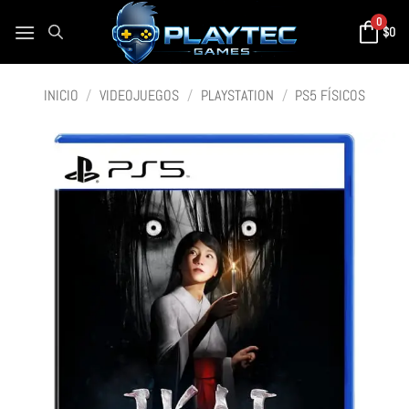
0
$
0
INICIO
/
VIDEOJUEGOS
/
PLAYSTATION
/
PS5 FÍSICOS