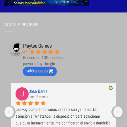
GOOGLE REVIEWS
Playtec Games
4.9
Basado en 139 reseñas.
powered by
G
o
o
g
l
e
valóranos en
Jose Daniel
hace 2 meses
Les voy comprando varias veces y son geniales. La 
U
atención al WhatsApp, la disposición para solucionar 
l
cualquier inconveniente, me bonificaron el envío a domicilio 