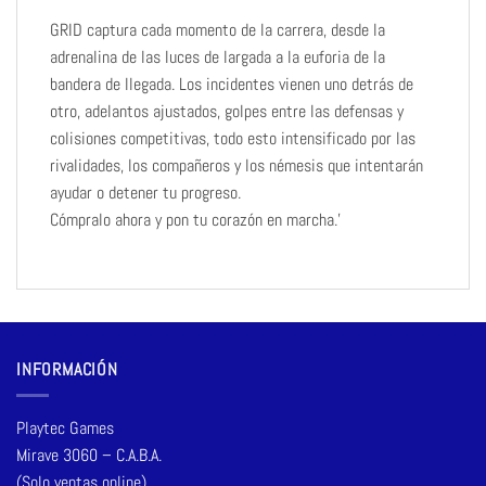
GRID captura cada momento de la carrera, desde la
adrenalina de las luces de largada a la euforia de la
bandera de llegada. Los incidentes vienen uno detrás de
otro, adelantos ajustados, golpes entre las defensas y
colisiones competitivas, todo esto intensificado por las
rivalidades, los compañeros y los némesis que intentarán
ayudar o detener tu progreso.
Cómpralo ahora y pon tu corazón en marcha.’
INFORMACIÓN
Playtec Games
Mirave 3060 – C.A.B.A.
(Solo ventas online)