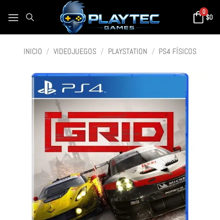
0
$
0
INICIO
/
VIDEOJUEGOS
/
PLAYSTATION
/
PS4 FÍSICOS