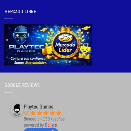
MERCADO LIBRE
GOOGLE REVIEWS
Playtec Games
4.9
Basado en 139 reseñas.
powered by
G
o
o
g
l
e