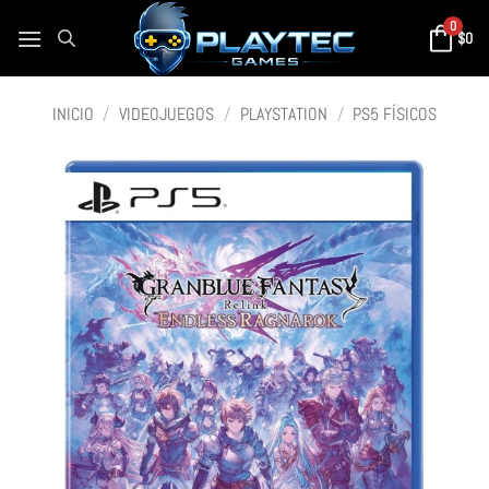
0
$
0
INICIO
/
VIDEOJUEGOS
/
PLAYSTATION
/
PS5 FÍSICOS