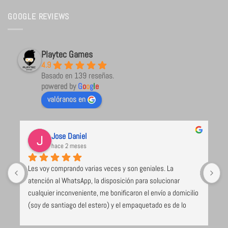
GOOGLE REVIEWS
Playtec Games
4.9
Basado en 139 reseñas.
powered by
G
o
o
g
l
e
valóranos en
Jose Daniel
hace 2 meses
Les voy comprando varias veces y son geniales. La 
U
atención al WhatsApp, la disposición para solucionar 
l
cualquier inconveniente, me bonificaron el envío a domicilio 
 
(soy de santiago del estero) y el empaquetado es de lo 
e 
mejor y más seguro que voy recibiendo (caja de cartón 