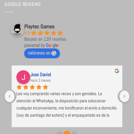
GOOGLE REVIEWS
Playtec Games
4.9
Basado en 139 reseñas.
powered by
G
o
o
g
l
e
valóranos en
Jose Daniel
hace 2 meses
Les voy comprando varias veces y son geniales. La 
U
atención al WhatsApp, la disposición para solucionar 
l
cualquier inconveniente, me bonificaron el envío a domicilio 
 
(soy de santiago del estero) y el empaquetado es de lo 
e 
mejor y más seguro que voy recibiendo (caja de cartón 
duro, los juegos envueltos en papel burbuja), despacho el 