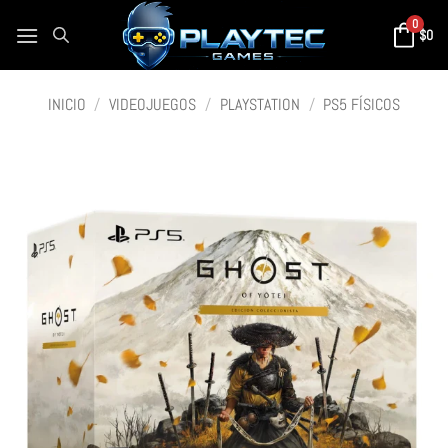
0
$
0
INICIO
/
VIDEOJUEGOS
/
PLAYSTATION
/
PS5 FÍSICOS