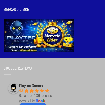
MERCADO LIBRE
GOOGLE REVIEWS
Playtec Games
4.9
Basado en 139 reseñas.
powered by
G
o
o
g
l
e