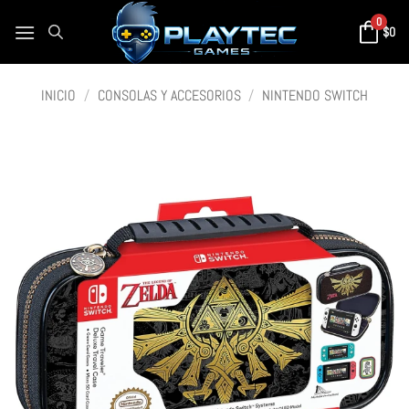
0
$
0
INICIO
/
CONSOLAS Y ACCESORIOS
/
NINTENDO SWITCH