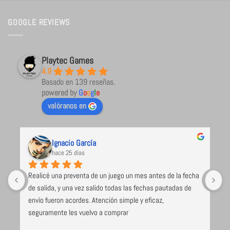
GOOGLE REVIEWS
Playtec Games
4.9
Basado en 139 reseñas.
powered by
G
o
o
g
l
e
valóranos en
Ignacio García
hace 25 días
Realicé una preventa de un juego un mes antes de la fecha 
L
de salida, y una vez salido todas las fechas pautadas de 
a
envío fueron acordes. Atención simple y eficaz, 
c
 
seguramente les vuelvo a comprar
(
e 
m