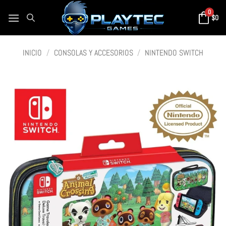
0
$
0
INICIO
/
CONSOLAS Y ACCESORIOS
/
NINTENDO SWITCH