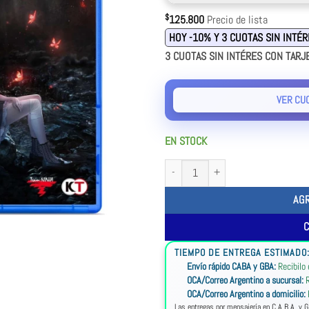
$
125.800
Precio de lista
HOY -10% Y 3 CUOTAS SIN INTÉ
3 CUOTAS SIN INTÉRES CON TARJ
VER CU
EN STOCK
AG
TIEMPO DE ENTREGA ESTIMADO
Envío rápido CABA y GBA:
Recibilo
OCA/Correo Argentino a sucursal:
R
OCA/Correo Argentino a domicilio:
Las entregas por mensajería en C.A.B.A. y G