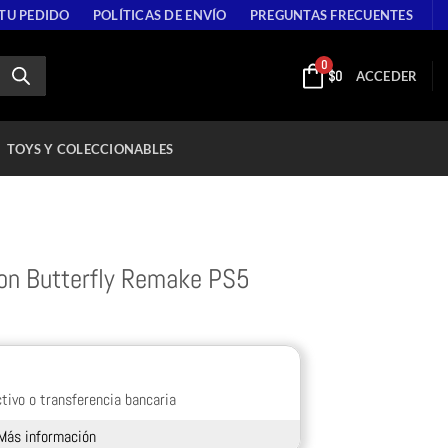
 TU PEDIDO
POLÍTICAS DE ENVÍO
PREGUNTAS FRECUENTES
0
$
0
ACCEDER
TOYS Y COLECCIONABLES
son Butterfly Remake PS5
tivo o transferencia bancaria
Más información