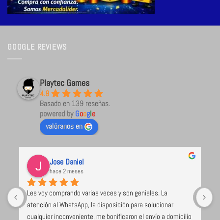
GOOGLE REVIEWS
Playtec Games
4.9
Basado en 139 reseñas.
powered by
G
o
o
g
l
e
valóranos en
Jose Daniel
hace 2 meses
Les voy comprando varias veces y son geniales. La 
U
atención al WhatsApp, la disposición para solucionar 
l
cualquier inconveniente, me bonificaron el envío a domicilio 