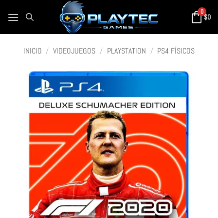
0
$
0
INICIO
/
VIDEOJUEGOS
/
PLAYSTATION
/
PS4 FÍSICOS