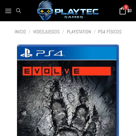
0
$
0
INICIO
/
VIDEOJUEGOS
/
PLAYSTATION
/
PS4 FÍSICOS