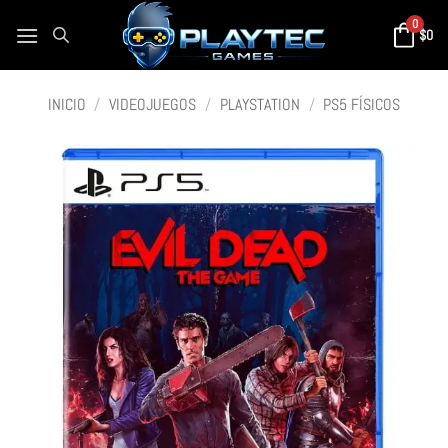
0
$
0
INICIO
/
VIDEOJUEGOS
/
PLAYSTATION
/
PS5 FÍSICOS