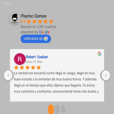
Playtec Games
4.9
Basado en 139 reseñas.
powered by
G
o
o
g
l
e
valóranos en
Robert Uyaban
hace 17 días
La verdad me encantó como llegó el Juego, llegó en muy 
R
buen estado y lo embalan de muy buena forma. Y además 
d
llegó en el tiempo que ellos dijeron que llegaría. Yo estoy 
e
muy contento y conforme, sinceramente tenía mis dudas y 
s
algo de miedo.. Gracias por su buen servicio, esperaré a que 
lleguen los otros juegos con ansias.