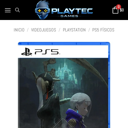
0
$
0
INICIO
/
VIDEOJUEGOS
/
PLAYSTATION
/
PS5 FÍSICOS