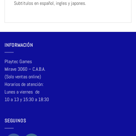
Subtitulos en español, ingles y japones.
INFORMACIÓN
Playtec Games
Mirave 3060 – C.A.B.A.
(Solo ventas online)
Horarios de atención:
Lunes a viernes de
10 a 13 y 15:30 a 18:30
SEGUINOS