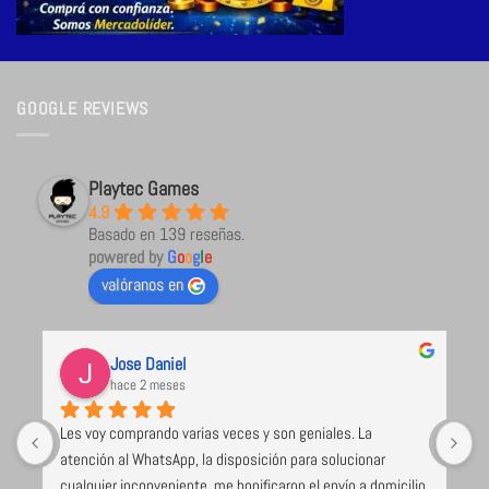
GOOGLE REVIEWS
Playtec Games
4.9
Basado en 139 reseñas.
powered by
G
o
o
g
l
e
valóranos en
Jose Daniel
hace 2 meses
Les voy comprando varias veces y son geniales. La 
U
atención al WhatsApp, la disposición para solucionar 
l
cualquier inconveniente, me bonificaron el envío a domicilio 