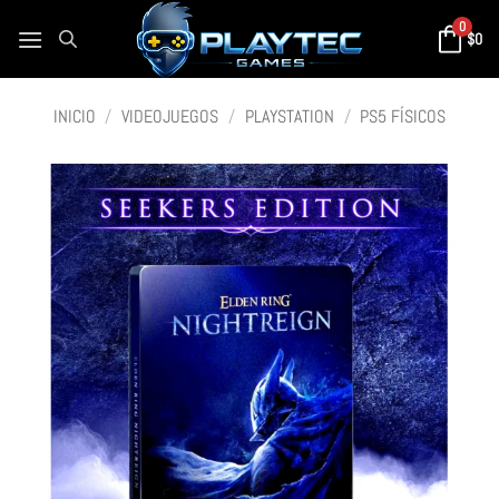
0
$
0
INICIO
/
VIDEOJUEGOS
/
PLAYSTATION
/
PS5 FÍSICOS