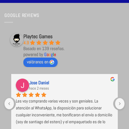
GOOGLE REVIEWS
Playtec Games
4.9
Basado en 139 reseñas.
powered by
G
o
o
g
l
e
valóranos en
Jose Daniel
hace 2 meses
Les voy comprando varias veces y son geniales. La 
U
atención al WhatsApp, la disposición para solucionar 
l
cualquier inconveniente, me bonificaron el envío a domicilio 
 
(soy de santiago del estero) y el empaquetado es de lo 
e 
mejor y más seguro que voy recibiendo (caja de cartón 