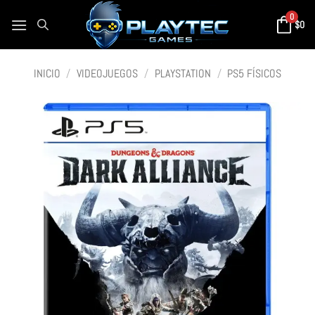
0
$
0
INICIO
/
VIDEOJUEGOS
/
PLAYSTATION
/
PS5 FÍSICOS