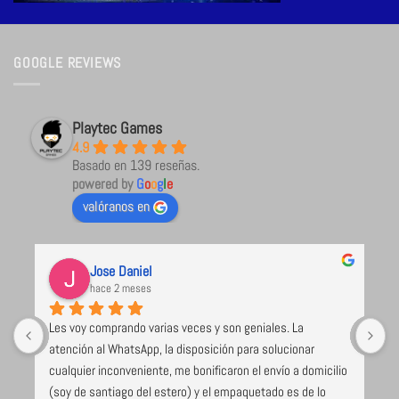
GOOGLE REVIEWS
Playtec Games
4.9
Basado en 139 reseñas.
powered by
G
o
o
g
l
e
valóranos en
Jose Daniel
hace 2 meses
Les voy comprando varias veces y son geniales. La 
U
atención al WhatsApp, la disposición para solucionar 
l
cualquier inconveniente, me bonificaron el envío a domicilio 
 
(soy de santiago del estero) y el empaquetado es de lo 