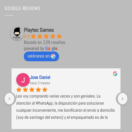
GOOGLE REVIEWS
Playtec Games
4.9
Basado en 139 reseñas.
powered by
G
o
o
g
l
e
valóranos en
Jose Daniel
hace 2 meses
Les voy comprando varias veces y son geniales. La 
U
atención al WhatsApp, la disposición para solucionar 
l
cualquier inconveniente, me bonificaron el envío a domicilio 
 
(soy de santiago del estero) y el empaquetado es de lo 
e 
mejor y más seguro que voy recibiendo (caja de cartón 
duro, los juegos envueltos en papel burbuja), despacho el 