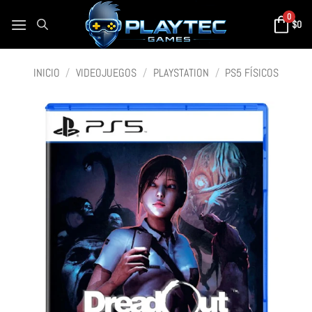
0
$
0
INICIO
/
VIDEOJUEGOS
/
PLAYSTATION
/
PS5 FÍSICOS