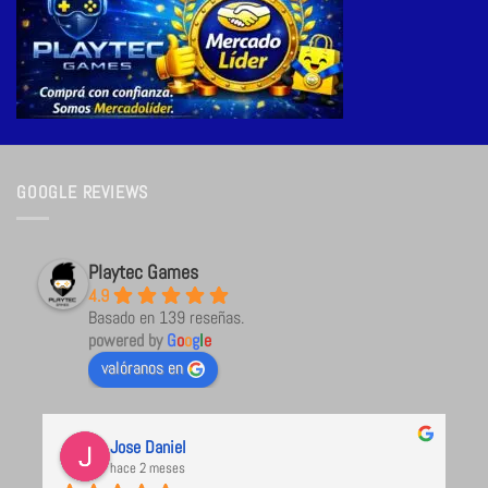
GOOGLE REVIEWS
Playtec Games
4.9
Basado en 139 reseñas.
powered by
G
o
o
g
l
e
valóranos en
Jose Daniel
hace 2 meses