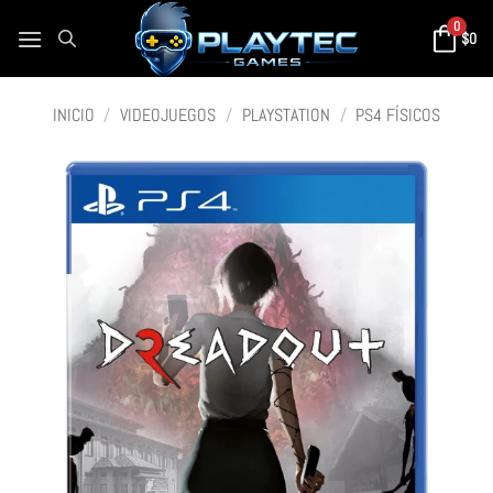
0
$
0
INICIO
/
VIDEOJUEGOS
/
PLAYSTATION
/
PS4 FÍSICOS